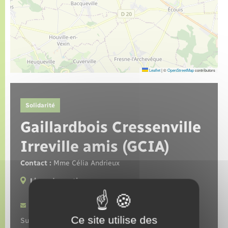
Leaflet
|
©
OpenStreetMap
contributors
Solidarité
Gaillardbois Cressenville
Irreville amis (GCIA)
Contact :
Mme Célia Andrieux
Lieux de pratique :
Val d'Orger
Contacter par mail
Ce site utilise des
Suivez-nous sur :