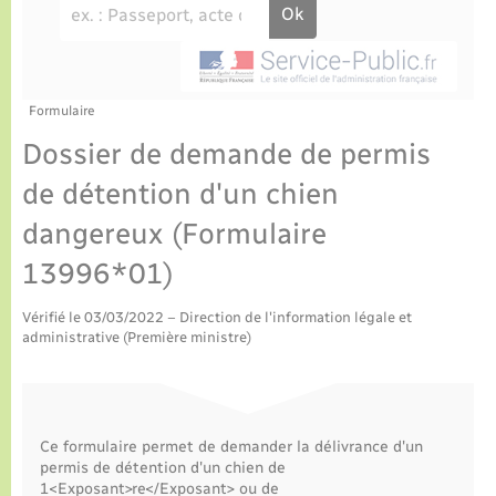
Culture
Urbanisme et travaux
La Communauté de communes
Certificat d’immatriculation
Jeunesse
Eau - Assainissement
Tourisme
Nous contacter
La gazette – Bulletin municipal
Concessions funéraires
Voirie et espace public
Seniors
Formulaire
Dossier de demande de permis
Actualités
Collecte des déchets
Transports
de détention d'un chien
dangereux (Formulaire
Agenda
Usages à respecter (bruit, brûlage, élagage)
Numérique
13996*01)
Frelon asiatique
Aides à l’habitat
Vérifié le 03/03/2022 – Direction de l'information légale et
administrative (Première ministre)
Sécurité - Prévention
Ce formulaire permet de demander la délivrance d'un
permis de détention d'un chien de
1<Exposant>re</Exposant> ou de