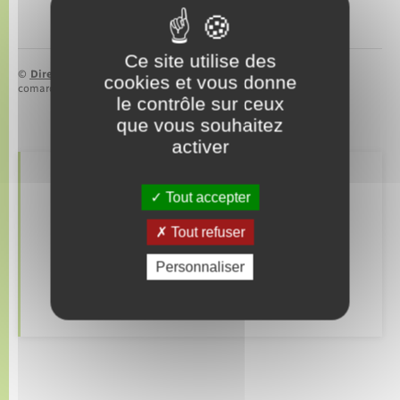
Ce site utilise des
©
Direction de l’information légale et administrative
cookies et vous donne
comarquage developpé par
baseo.io
le contrôle sur ceux
que vous souhaitez
activer
Retrouvez aussi
Tout accepter
Tout refuser
Alerte et informations aux populations
Personnaliser
Numéros utiles