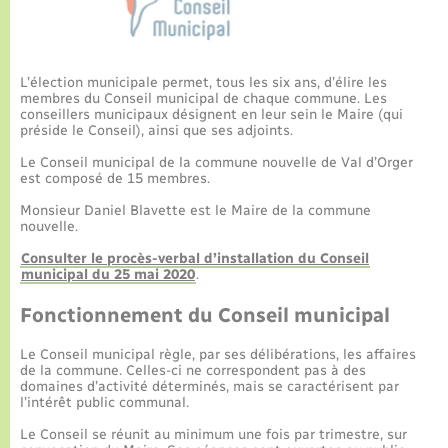
Culture
Urbanisme et travaux
La Communauté de communes
Certificat d’immatriculation
Jeunesse
Eau - Assainissement
Tourisme
L’élection municipale permet, tous les six ans, d’élire les
Nous contacter
La gazette – Bulletin municipal
Concessions funéraires
Voirie et espace public
membres du Conseil municipal de chaque commune. Les
Seniors
conseillers municipaux désignent en leur sein le Maire (qui
préside le Conseil), ainsi que ses adjoints.
Actualités
Collecte des déchets
Transports
Le Conseil municipal de la commune nouvelle de Val d’Orger
est composé de 15 membres.
Agenda
Usages à respecter (bruit, brûlage, élagage)
Monsieur Daniel Blavette est le Maire de la commune
Numérique
nouvelle.
Consulter le procès-verbal d’installation du Conseil
Frelon asiatique
Aides à l’habitat
municipal du 25 mai 2020
.
Fonctionnement du Conseil municipal
Sécurité - Prévention
Le Conseil municipal règle, par ses délibérations, les affaires
de la commune. Celles-ci ne correspondent pas à des
domaines d’activité déterminés, mais se caractérisent par
l’intérêt public communal.
Le Conseil se réunit au minimum une fois par trimestre, sur