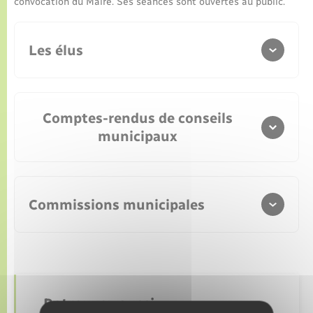
convocation du Maire. Ses séances sont ouvertes au public.
Les élus
Comptes-rendus de conseils
er
municipaux
e
e
Commissions municipales
Télécharger
Télécharger
Télécharger
Retrouvez aussi