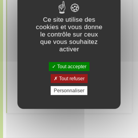
Télécharger
Présentation de la commune
Ce site utilise des
cookies et vous donne
Histoire & Patrimoine
le contrôle sur ceux
que vous souhaitez
Télécharger
Plan de la commune
activer
Télécharger
Télécharger
La Communauté de communes
Télécharger
Tout accepter
La gazette – Bulletin municipal
Tout refuser
Actualités
Personnaliser
Télécharger
Agenda
Télécharger
Télécharger
Télécharger
Télécharger
Télécharger