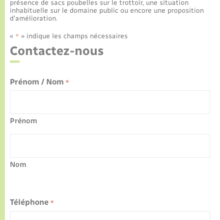
Culture
présence de sacs poubelles sur le trottoir, une situation
inhabituelle sur le domaine public ou encore une proposition
Urbanisme et travaux
Leaflet
|
©
OpenStreetMap
contributors
d’amélioration.
La Communauté de communes
Certificat d’immatriculation
Jeunesse
Eau - Assainissement
Tourisme
«
» indique les champs nécessaires
*
Nous contacter
Contactez-nous
La gazette – Bulletin municipal
Concessions funéraires
Voirie et espace public
Seniors
Actualités
Collecte des déchets
Transports
Prénom / Nom
*
Agenda
Usages à respecter (bruit, brûlage, élagage)
Numérique
Prénom
Frelon asiatique
Aides à l’habitat
Sécurité - Prévention
Nom
Téléphone
*