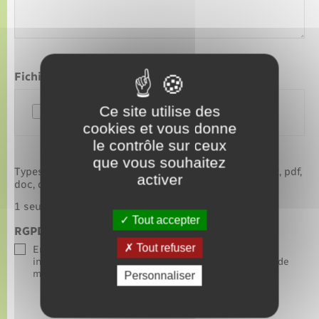
Fichier
Ce site utilise des
cookies et vous donne
le contrôle sur ceux
que vous souhaitez
Types de fichiers acceptés : gif, jpg, jpeg, png, txt, odt, pdf,
activer
doc, docx, Taille max. des fichiers : 2 MB.
1 seul fichier autorisé
Tout accepter
RGPD
*
Tout refuser
En soumettant ce formulaire, j’accepte que les
informations saisies soient exploitées dans le cadre de
ma demande d’informations.
Personnaliser