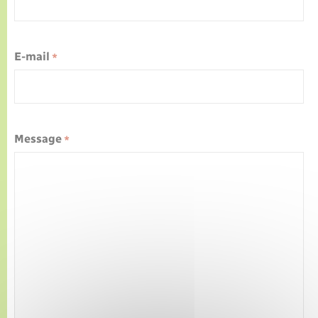
E-mail
*
Message
*