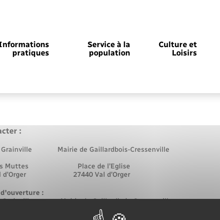
Informations
Service à la
Culture et
pratiques
population
Loisirs
cter :
e Grainville Mairie de Gaillardbois-Cressenville
 des Muttes Place de l’Eglise
Val d’Orger 27440 Val d’Orger
Histoire & Patrimoine
Documents d’identité
Déchèteries
Numéros utiles
Cantine scolaire et garderie
Maison des jeunes (11-17 ans)
Registre des personnes vulnérables
Co-voiturage et vélos
La Fibre
Randonnée
Bibliothèques
Plan Local d’Urbanisme (PLU)
Salle des fêtes
 d'ouverture :
e Grainville Mairie de Gaillardbois-Cressenville
périscolaire
 16h – 19h Mardi 9h – 11h30