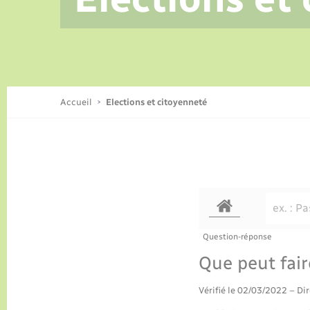
Conseil municipal
Recensement
Cadastre
Culture
Centre de Loisirs
Actualités
Collecte des déchets
Transports
Accueil
Elections et citoyenneté
Sécurité - Prévention
Question-réponse
Que peut fair
Vérifié le 02/03/2022 – Dir