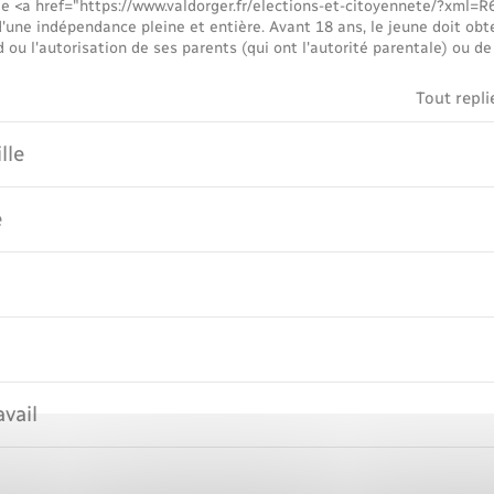
le <a href="https://www.valdorger.fr/elections-et-citoyennete/?xml=
une indépendance pleine et entière. Avant 18 ans, le jeune doit obte
d ou l'autorisation de ses parents (qui ont l'autorité parentale) ou de 
Tout repli
lle
e
vail