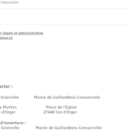
 l'éducation
n légale et administrative
baseo.io
cter :
e Grainville Mairie de Gaillardbois-Cressenville
 des Muttes Place de l’Eglise
Val d’Orger 27440 Val d’Orger
 d'ouverture :
e Grainville Mairie de Gaillardbois-Cressenville