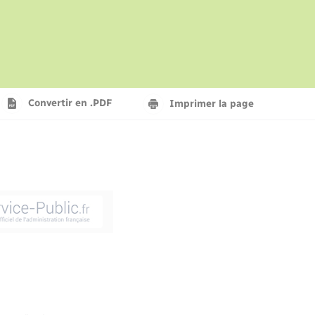
La gazette – Bulletin municipal
Concessions funéraires
Voirie et espace public
Seniors
Frelon asiatique
Aides à l’habitat
Convertir en .PDF
Imprimer la page