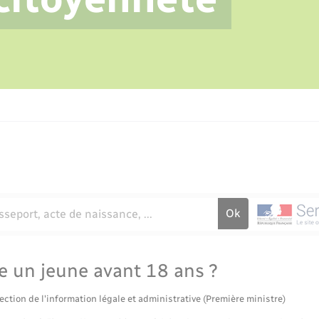
La Communauté de communes
Certificat d’immatriculation
Eau - Assainissement
Tourisme
Jeunesse
Agenda
Usages à respecter (bruit, brûlage,
élagage)
Numérique
e un jeune avant 18 ans ?
ection de l'information légale et administrative (Première ministre)