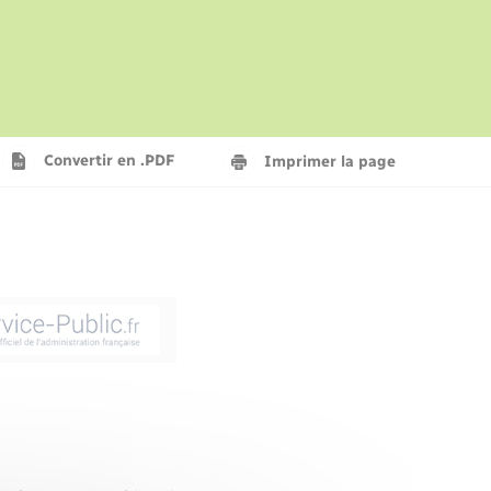
La gazette – Bulletin municipal
Concessions funéraires
Voirie et espace public
Seniors
Frelon asiatique
Aides à l’habitat
Convertir en .PDF
Imprimer la page