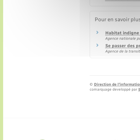
Pour en savoir plu
Habitat indigne 
Agence nationale pou
Se passer des pr
Agence de la transi
©
Direction de l’informatio
comarquage developpé par