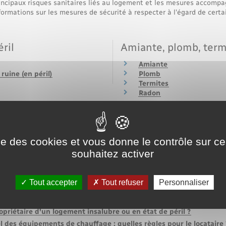
incipaux risques sanitaires liés au logement et les mesures accompa
ormations sur les mesures de sécurité à respecter à l'égard de cert
ril
Amiante, plomb, term
Amiante
uine (en péril)
Plomb
Termites
Radon
ie
Sécurité des équipe
Piscine
opriété
Ascenseur
ise des cookies et vous donne le contrôle sur 
souhaitez activer
Tout accepter
Tout refuser
Personnaliser
ses !
opriétaire d'un logement insalubre ou en état de péril ?
 des équipements de chauffage : quelles règles pour le locataire 