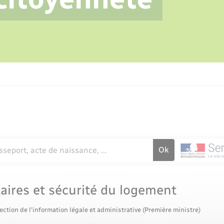
La Communauté de communes
Certificat d’immatriculation
Eau - Assainissement
Tourisme
Jeunesse
Agenda
Usages à respecter (bruit, brûlage,
élagage)
Numérique
aires et sécurité du logement
ection de l'information légale et administrative (Première ministre)