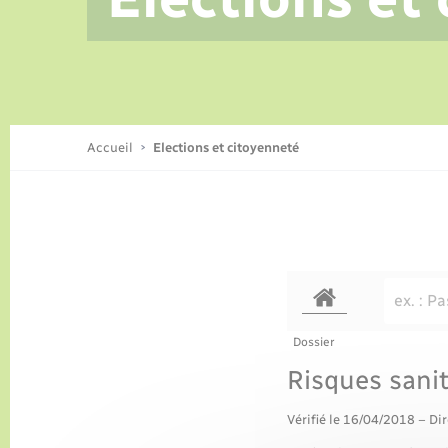
Conseil municipal
Recensement
Cadastre
Culture
Centre de Loisirs
Actualités
Collecte des déchets
Transports
Accueil
Elections et citoyenneté
Sécurité - Prévention
Dossier
Risques sanit
Vérifié le 16/04/2018 – Dir