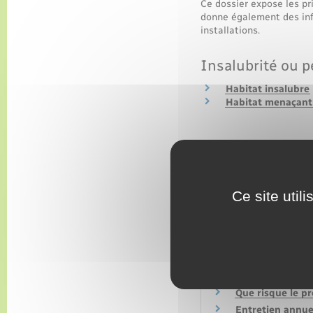
Ce dossier expose les pr
donne également des inf
installations.
Insalubrité ou pé
Habitat insalubre
Habitat menaçant r
Sécurité incend
Logement
Immeuble en copr
Ce site util
Questions ? Répon
Que risque le pr
Entretien annuel