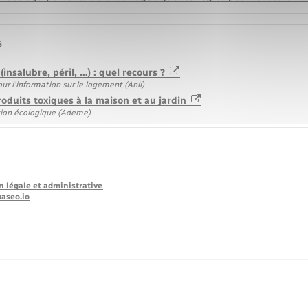
s
(insalubre, péril, …) : quel recours ?
r l'information sur le logement (Anil)
oduits toxiques à la maison et au jardin
tion écologique (Ademe)
n légale et administrative
baseo.io