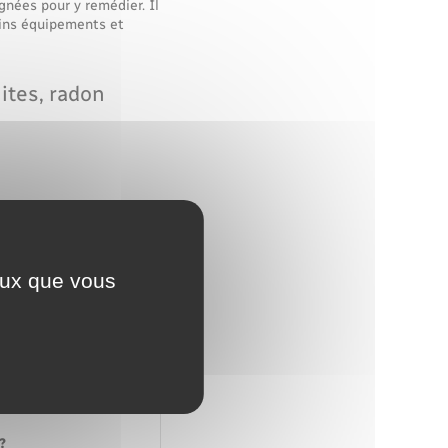
gnées pour y remédier. Il
ains équipements et
ites, radon
ments
ceux que vous
?