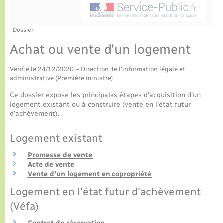
Culture
Urbanisme et travaux
La Communauté de communes
Certificat d’immatriculation
Jeunesse
Eau - Assainissement
Tourisme
Dossier
Nous contacter
Achat ou vente d'un logement
La gazette – Bulletin municipal
Concessions funéraires
Voirie et espace public
Seniors
Vérifié le 24/12/2020 – Direction de l'information légale et
Actualités
Collecte des déchets
administrative (Première ministre)
Transports
Ce dossier expose les principales étapes d'acquisition d'un
Agenda
Usages à respecter (bruit, brûlage, élagage)
logement existant ou à construire (vente en l'état futur
Numérique
d'achèvement).
Frelon asiatique
Aides à l’habitat
Logement existant
Promesse de vente
Sécurité - Prévention
Acte de vente
Vente d'un logement en copropriété
Logement en l'état futur d'achèvement
(Véfa)
Contrat de réservation