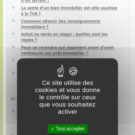
d'un terrain ?
La vente d'un bien immobilier est-elle soumise
à la TVA ?
Comment obtenir des renseignements
immobiliers ?
Achat ou vente en viager : quelles sont les
règles ?
Peut-on revendre son logement avant d'avoir
remboursé son prêt immobilier ?
Que faire lorsque l'on a perdu l'acte de
propriété de son logement ?
Quelles sont les obligations de l'agent
immobilier ?
Ce site utilise des
cookies et vous donne
le contrôle sur ceux
Et aussi
que vous souhaitez
activer
Droit de préemption urbain (DPU)
Logement
Tout accepter