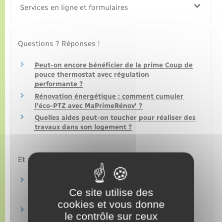
Services en ligne et formulaires
Questions ? Réponses !
Peut-on encore bénéficier de la prime Coup de
pouce thermostat avec régulation
performante ?
Rénovation énergétique : comment cumuler
l'éco-PTZ avec MaPrimeRénov' ?
Quelles aides peut-on toucher pour réaliser des
travaux dans son logement ?
Et aussi
Le crédit d'impôt pour la transition
énergétique (CITE) est-il encore accordé ?
Ce site utilise des
Argent – Impôts – Consommation
cookies et vous donne
Prêt épargne logement à partir d'un plan
le contrôle sur ceux
épargne logement (PEL)