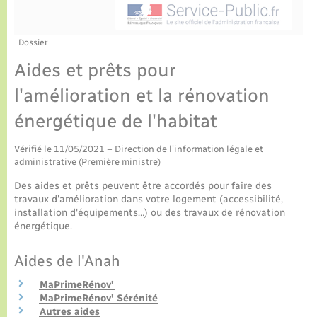
Culture
Urbanisme et travaux
La Communauté de communes
Certificat d’immatriculation
Jeunesse
Eau - Assainissement
Tourisme
Dossier
Nous contacter
Aides et prêts pour
La gazette – Bulletin municipal
Concessions funéraires
Voirie et espace public
Seniors
l'amélioration et la rénovation
Actualités
Collecte des déchets
Transports
énergétique de l'habitat
Agenda
Usages à respecter (bruit, brûlage, élagage)
Vérifié le 11/05/2021 – Direction de l'information légale et
Numérique
administrative (Première ministre)
Frelon asiatique
Des aides et prêts peuvent être accordés pour faire des
Aides à l’habitat
travaux d'amélioration dans votre logement (accessibilité,
installation d'équipements…) ou des travaux de rénovation
Sécurité - Prévention
énergétique.
Aides de l'Anah
MaPrimeRénov'
MaPrimeRénov' Sérénité
Autres aides