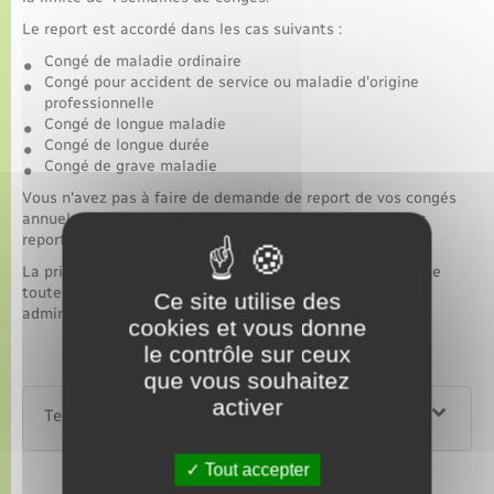
Le report est accordé dans les cas suivants :
Congé de maladie ordinaire
Congé pour accident de service ou maladie d'origine
professionnelle
Congé de longue maladie
Congé de longue durée
Congé de grave maladie
Vous n'avez pas à faire de demande de report de vos congés
annuels, votre service des ressources humaines vous les
reporte automatiquement.
La prise des congés annuels reportés est soumise, comme
toute prise de congés annuels, à l'accord de votre
Ce site utilise des
administration employeur.
cookies et vous donne
le contrôle sur ceux
que vous souhaitez
activer
Textes de référence
Tout accepter