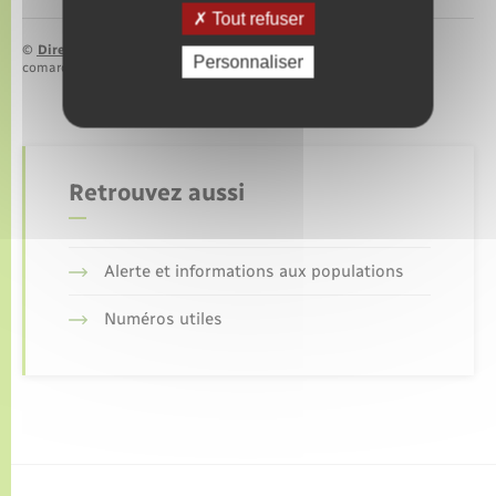
Tout refuser
©
Direction de l’information légale et administrative
Personnaliser
comarquage developpé par
baseo.io
Retrouvez aussi
Alerte et informations aux populations
Numéros utiles