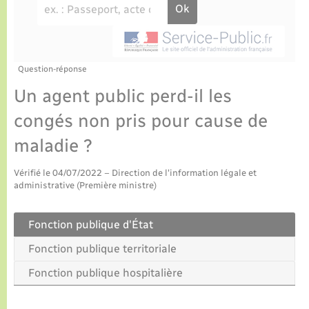
Culture
Urbanisme et travaux
La Communauté de communes
Certificat d’immatriculation
Jeunesse
Eau - Assainissement
Tourisme
Nous contacter
La gazette – Bulletin municipal
Concessions funéraires
Voirie et espace public
Seniors
Question-réponse
Un agent public perd-il les
Actualités
Collecte des déchets
Transports
congés non pris pour cause de
maladie ?
Agenda
Usages à respecter (bruit, brûlage, élagage)
Numérique
Vérifié le 04/07/2022 – Direction de l'information légale et
Frelon asiatique
administrative (Première ministre)
Aides à l’habitat
Sécurité - Prévention
Fonction publique d'État
Fonction publique territoriale
Fonction publique hospitalière