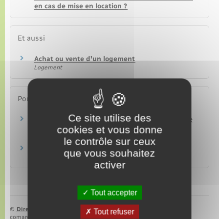
en cas de mise en location ?
Et aussi
Achat ou vente d'un logement
Logement
Pour en savoir plus
Ce site utilise des
Mémo sur les diagnostics immobiliers en cas de
cookies et vous donne
vente ou de location
Institut national de la consommation (INC)
le contrôle sur ceux
Tout savoir sur les diagnostics immobiliers
que vous souhaitez
Institut national de la consommation (INC)
activer
Tout accepter
©
Direction de l’information légale et administrative
Tout refuser
comarquage developpé par
baseo.io