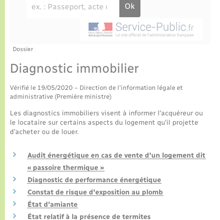
Culture
Urbanisme et travaux
La Communauté de communes
Certificat d’immatriculation
Jeunesse
Eau - Assainissement
Tourisme
Nous contacter
La gazette – Bulletin municipal
Concessions funéraires
Voirie et espace public
Seniors
Dossier
Diagnostic immobilier
Actualités
Collecte des déchets
Transports
Vérifié le 19/05/2020 – Direction de l'information légale et
administrative (Première ministre)
Agenda
Usages à respecter (bruit, brûlage, élagage)
Numérique
Les diagnostics immobiliers visent à informer l'acquéreur ou
le locataire sur certains aspects du logement qu'il projette
Frelon asiatique
d'acheter ou de louer.
Aides à l’habitat
Sécurité - Prévention
Audit énergétique en cas de vente d'un logement dit
« passoire thermique »
Diagnostic de performance énergétique
Constat de risque d'exposition au plomb
État d'amiante
État relatif à la présence de termites