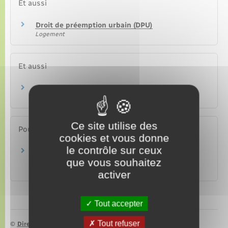
Et aussi
Droit de préemption urbain (DPU)
Logement
Et aussi
Achat d'un logement
Logement
Ce site utilise des
Pour en savoir plus
cookies et vous donne
le contrôle sur ceux
Portail des services en ligne des notaires de
que vous souhaitez
France
Notaires de France
activer
Tout accepter
Tout refuser
©
Direction de l’information légale et administrative