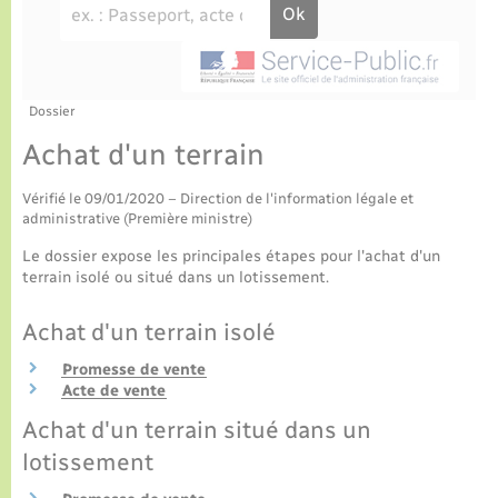
Culture
Urbanisme et travaux
La Communauté de communes
Certificat d’immatriculation
Jeunesse
Eau - Assainissement
Tourisme
Nous contacter
La gazette – Bulletin municipal
Concessions funéraires
Voirie et espace public
Seniors
Dossier
Achat d'un terrain
Actualités
Collecte des déchets
Transports
Vérifié le 09/01/2020 – Direction de l'information légale et
administrative (Première ministre)
Agenda
Usages à respecter (bruit, brûlage, élagage)
Numérique
Le dossier expose les principales étapes pour l'achat d'un
terrain isolé ou situé dans un lotissement.
Frelon asiatique
Aides à l’habitat
Achat d'un terrain isolé
Sécurité - Prévention
Promesse de vente
Acte de vente
Achat d'un terrain situé dans un
lotissement