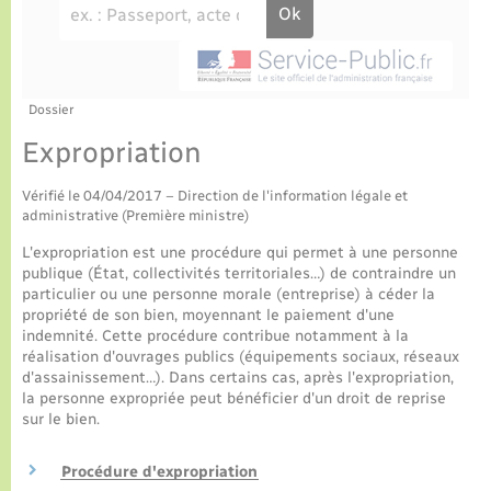
Culture
Urbanisme et travaux
La Communauté de communes
Certificat d’immatriculation
Jeunesse
Eau - Assainissement
Tourisme
Nous contacter
La gazette – Bulletin municipal
Concessions funéraires
Voirie et espace public
Seniors
Dossier
Expropriation
Actualités
Collecte des déchets
Transports
Vérifié le 04/04/2017 – Direction de l'information légale et
administrative (Première ministre)
Agenda
Usages à respecter (bruit, brûlage, élagage)
Numérique
L'expropriation est une procédure qui permet à une personne
publique (État, collectivités territoriales…) de contraindre un
Frelon asiatique
particulier ou une personne morale (entreprise) à céder la
Aides à l’habitat
propriété de son bien, moyennant le paiement d'une
indemnité. Cette procédure contribue notamment à la
Sécurité - Prévention
réalisation d'ouvrages publics (équipements sociaux, réseaux
d'assainissement…). Dans certains cas, après l'expropriation,
la personne expropriée peut bénéficier d'un droit de reprise
sur le bien.
Procédure d'expropriation