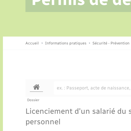
Conseil municipal
Recensement
Cadastre
Culture
Centre de Loisirs
Actualités
Collecte des déchets
Transports
Accueil
Informations pratiques
Sécurité - Prévention
Sécurité - Prévention
Dossier
Licenciement d'un salarié du 
personnel