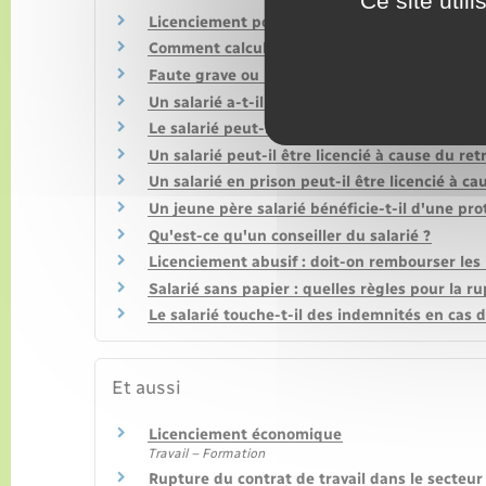
Ce site util
Licenciement pour faute simple, grave ou lour
Comment calculer l'ancienneté pour le monta
Faute grave ou lourde commise pendant un pr
Un salarié a-t-il des heures de recherche d'e
Le salarié peut-il prendre des congés payés 
Un salarié peut-il être licencié à cause du re
Un salarié en prison peut-il être licencié à c
Un jeune père salarié bénéficie-t-il d'une pro
Qu'est-ce qu'un conseiller du salarié ?
Licenciement abusif : doit-on rembourser le
Salarié sans papier : quelles règles pour la ru
Le salarié touche-t-il des indemnités en cas 
Et aussi
Licenciement économique
Travail – Formation
Rupture du contrat de travail dans le secteur