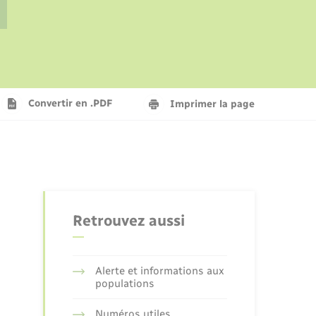
La gazette – Bulletin municipal
Concessions funéraires
Voirie et espace public
Seniors
Frelon asiatique
Aides à l’habitat
Convertir en .PDF
Imprimer la page
Retrouvez aussi
Alerte et informations aux
populations
Numéros utiles