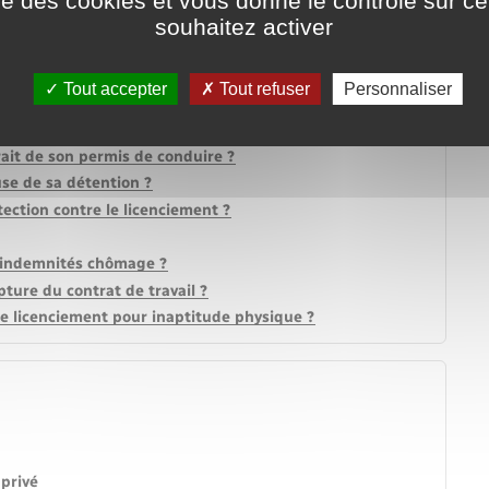
ise des cookies et vous donne le contrôle sur 
de : quelles conséquences pour le salarié ?
souhaitez activer
nt de l'indemnité de licenciement ?
éavis : quelles conséquences ?
Tout accepter
Tout refuser
Personnaliser
mploi pendant le préavis de licenciement ?
pendant son préavis ?
trait de son permis de conduire ?
ause de sa détention ?
tection contre le licenciement ?
s indemnités chômage ?
pture du contrat de travail ?
de licenciement pour inaptitude physique ?
 privé