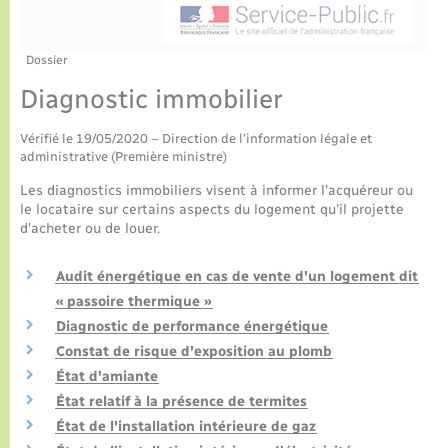
Culture
Urbanisme et travaux
La Communauté de communes
Certificat d’immatriculation
Jeunesse
Eau - Assainissement
Tourisme
Dossier
Nous contacter
Diagnostic immobilier
La gazette – Bulletin municipal
Concessions funéraires
Voirie et espace public
Seniors
Vérifié le 19/05/2020 – Direction de l'information légale et
Actualités
Collecte des déchets
administrative (Première ministre)
Transports
Les diagnostics immobiliers visent à informer l'acquéreur ou
Agenda
Usages à respecter (bruit, brûlage, élagage)
le locataire sur certains aspects du logement qu'il projette
Numérique
d'acheter ou de louer.
Frelon asiatique
Aides à l’habitat
Audit énergétique en cas de vente d'un logement dit
« passoire thermique »
Sécurité - Prévention
Diagnostic de performance énergétique
Constat de risque d'exposition au plomb
État d'amiante
État relatif à la présence de termites
État de l'installation intérieure de gaz