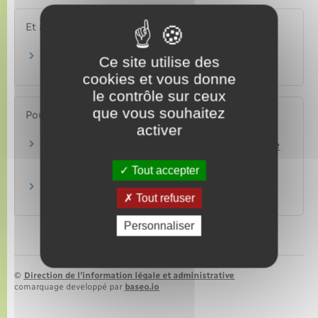
Et aussi
Achat ou vente d'un logement
Ce site utilise des
Logement
cookies et vous donne
le contrôle sur ceux
que vous souhaitez
Pour en savoir plus
activer
Mémo sur les diagnostics immobiliers en cas de
vente ou de location
Tout accepter
Institut national de la consommation (INC)
Tout savoir sur les diagnostics immobiliers
Tout refuser
Institut national de la consommation (INC)
Personnaliser
©
Direction de l’information légale et administrative
comarquage developpé par
baseo.io